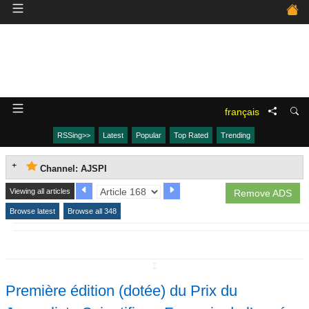
français
RSSing>>
Latest
Popular
Top Rated
Trending
Channel: AJSPI
Viewing all articles
Remove ADS
Browse latest
Browse all 348
↧
Première édition (dotée) du Prix du