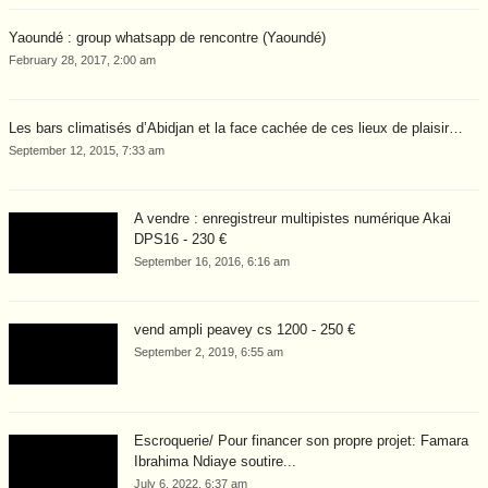
Yaoundé : group whatsapp de rencontre (Yaoundé)
February 28, 2017, 2:00 am
Les bars climatisés d’Abidjan et la face cachée de ces lieux de plaisir…
September 12, 2015, 7:33 am
A vendre : enregistreur multipistes numérique Akai
DPS16 - 230 €
September 16, 2016, 6:16 am
vend ampli peavey cs 1200 - 250 €
September 2, 2019, 6:55 am
Escroquerie/ Pour financer son propre projet: Famara
Ibrahima Ndiaye soutire...
July 6, 2022, 6:37 am