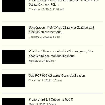
Cheikh Ahmed Tijani Cherif (RTA) : le « Sceau de la
Sainteté », le « Pôle...
November 17, 2016, 12:01 am
Délibération n° 55/CP du 21 janvier 2022 portant
création du groupement...
February 2, 2022, 11:58 pm
Voici les 16 concurrents de Pékin express, à la
découverte des mondes inconnus.
April 15, 2014, 11:08 pm
Sub RCF 905 AS après 5 ans d'utilisation
November 9, 2016, 11:04 am
Piano Erard 1/4 Queue - 2 500 €
March 1, 2020, 7:34 am