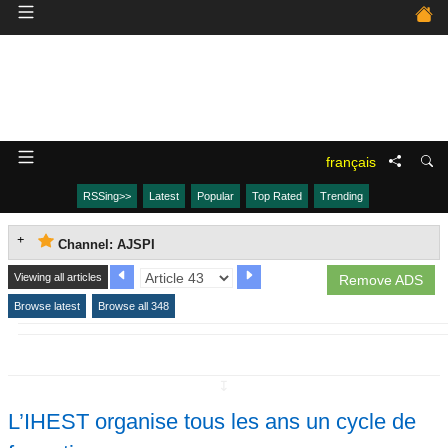
français
RSSing>>
Latest
Popular
Top Rated
Trending
Channel: AJSPI
Viewing all articles
Remove ADS
Browse latest
Browse all 348
↧
L’IHEST organise tous les ans un cycle de