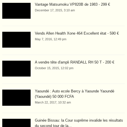
Vantage Matsumoku VP820B de 1983 - 299 €
December 17, 2015, 3:10 am
Vends Allen Health Xone 464 Excellent état - 590 €
May 7, 2016, 12:49 pm
A vendre tête d'ampli RANDALL RH 50 T - 200 €
October 15, 2015, 12:02 pm
Yaoundé : Auto ecole Bercy à Yaounde Yaoundé
(Yaoundé) 50 000 FCFA
March 22, 2017, 10:32 am
Guinée Bissau: la Cour suprême invalide les résultats
du second tour de la...