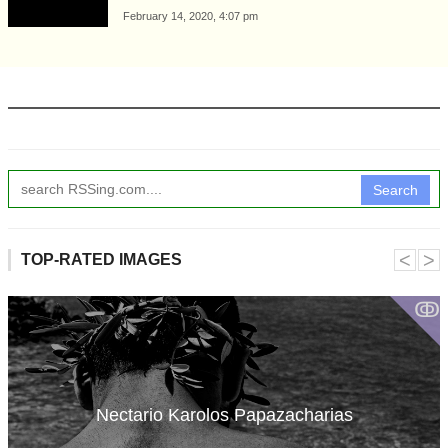
February 14, 2020, 4:07 pm
Search
˂
˃
TOP-RATED IMAGES
ↂ
Nectario Karolos Papazacharias